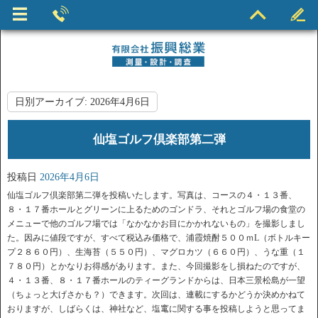
日別アーカイブ:
2026年4月6日
仙塩ゴルフ倶楽部第二弾
投稿日
2026年4月6日
仙塩ゴルフ倶楽部第二弾を投稿いたします。写真は、コースの４・１３番、
８・１７番ホールとグリーンに上るためのゴンドラ、それとゴルフ場の食堂の
メニューで他のゴルフ場では「なかなかお目にかかれないもの」を撮影しまし
た。因みに値段ですが、すべて税込み価格で、浦霞焼酎５００ｍL（ボトルキー
プ２８６０円）、生海苔（５５０円）、マグロカツ（６６０円）、うな重（１
７８０円）とかなりお得感があります。また、今回撮影をし損ねたのですが、
４・１３番、８・１７番ホールのティーグランドからは、日本三景松島が一望
（ちょっと大げさかも？）できます。次回は、連載にするかどうか決めかねて
おりますが、しばらくは、神社など、塩竃に関する事を投稿しようと思ってま