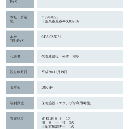
FAX
本社 所在
〒290-0225
地
千葉県市原市牛久802-36
本社
0436-92-5231
TEL/FAX
代表者
代表取締役 松本 能明
設立年月日
平成2年11月19日
資本金
500万円
福利厚生
保養施設（エクシブが利用可能）
有資格者
資 格 測 量 士 5名
測 量 士 補 3名
土地家屋調査士 1名