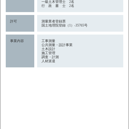
一級土木管理士 2名
行 政 書 士 2名
許可
測量業者登録票
国土地理院登録（1）-35765号
事業内容
工事測量
公共測量・設計事業
土木設計
施工管理
調査・計測
人材派遣