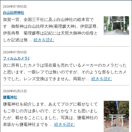
2026年07月05日
白山比咩神社
加賀一宮、全国三千社に及ぶ白山神社の総本宮で
す 御祭神は白山比咩大神(菊理媛大神)、伊弉諾尊、
伊奘冉尊 菊理媛尊は記紀には天照大御神の伯母と
しか記述は無 ...
続きを読む
2026年07月03日
フィルムカメラ2
次に所有したカメラは現在最も売れているメーカーのカメラだった
と思います。一眼レフでは無いのですが、そのような形をしたカメ
ラでした。レンズ交換はできません。両親が ...
続きを読む
2026年05月21日
鹽竈神社
鹽竈神社を紹介します。あえてブログに載せなくて
もご存じの方は多いので、どうかな？とも思いまし
たが、載せることにしました。写真は、鹽竈神社の
表坂から鹽竈神社までを ...
続きを読む