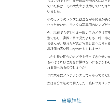
らないのですが、多分両親が他の人に譲っ
ていた私は、その大先生が使用していた海
いました。
そのカメラのレンズは残念ながら発色が悪
だったせいか、モノクロ写真用のレンズだ
今、現在でもデジタル一眼レフカメラは市
別であり、実際に目で見たよりも、特に赤
ませんが、取れた写真が写真と言うよりも
場評価の高い理由なのかもしれません。
しかし長い間今のカメラを使ってきたせい
ものはそれほど好きに慣れないにもかかわ
れる節もあるのでしょうが
専門業者にメンテナンスしてもらってまだ
次は自分で初めて購入した一眼レフカメラ
鹽竈神社