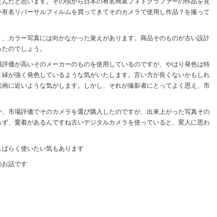
たんだと思います。その頃から日本の有名商業フォトグラファーの作品を見
外有名リバーサルフィルムを買ってきてそのカメラで使用し作品？を撮って
く、カラー写真には向かなかった覚えがあります。商品そのものが古い設計
ったのでしょう。
場評価が高いそのメーカーのものを使用しているのですが、やはり発色は特
と緑が強く発色しているような気がいたします。言い方が良くないかもしれ
絵画に近いような気がします。しかし、それが撮影者にとってよく思え、市
か、市場評価でそのカメラを選び購入したのですが、出来上がった写真その
らず、愛着があるんですね古いデジタルカメラを使っていると、変人に思わ
しばらく使いたい気もあります
のお話です