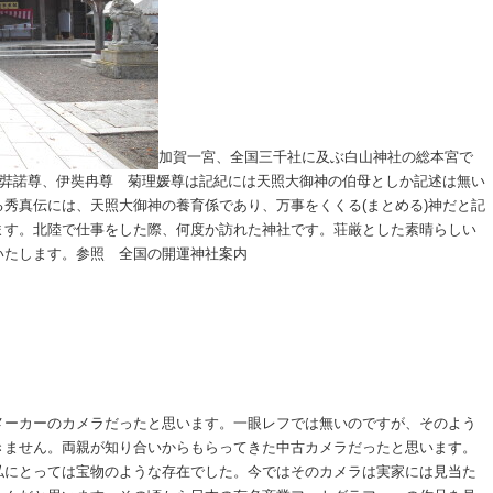
加賀一宮、全国三千社に及ぶ白山神社の総本宮で
伊弉諾尊、伊奘冉尊 菊理媛尊は記紀には天照大御神の伯母としか記述は無い
秀真伝には、天照大御神の養育係であり、万事をくくる(まとめる)神だと記
ます。北陸で仕事をした際、何度か訪れた神社です。荘厳とした素晴らしい
いたします。参照 全国の開運神社案内
メーカーのカメラだったと思います。一眼レフでは無いのですが、そのよう
きません。両親が知り合いからもらってきた中古カメラだったと思います。
私にとっては宝物のような存在でした。今ではそのカメラは実家には見当た