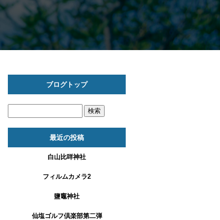
ブログトップ
最近の投稿
白山比咩神社
フィルムカメラ2
鹽竈神社
仙塩ゴルフ倶楽部第二弾